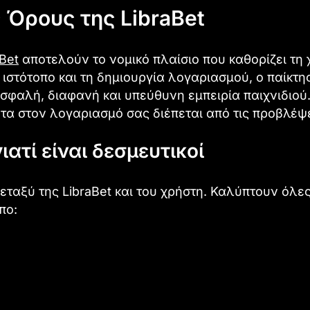
αι δεσμευτικοί
 Όρους της LibraBet
αι επίσημη γλώσσα των Όρων
ία Δεδομένων και Cookies
aBet
αποτελούν το νομικό πλαίσιο που καθορίζει τη
ιστότοπο και τη δημιουργία λογαριασμού, ο παίκτη
οθέσεων της LibraBet για Ασφαλές Παιχνίδι
ασφαλή, διαφανή και υπεύθυνη εμπειρία παιχνιδιο
τα στον λογαριασμό σας διέπεται από τις προβλέψε
παιτήσεις για συμμετοχή
μού LibraBet
γιατί είναι δεσμευτικοί
επαλήθευσης
εταξύ της LibraBet και του χρήστη. Καλύπτουν όλες
αι προγράμματα επιβράβευσης
πο:
ριορισμοί χρήσης της πλατφόρμας
,
Χρηστών στη LibraBet
παιχνίδια
 εφαρμοστέο δίκαιο