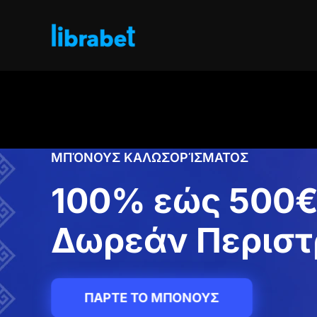
ΜΠΌΝΟΥΣ ΚΑΛΩΣΟΡΊΣΜΑΤΟΣ
100% εώς 500€
Δωρεάν Περισ
ΠΆΡΤΕ ΤΟ ΜΠΌΝΟΥΣ