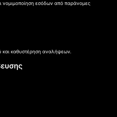
και νομιμοποίηση εσόδων από παράνομες
ού και καθυστέρηση αναλήψεων.
βευσης