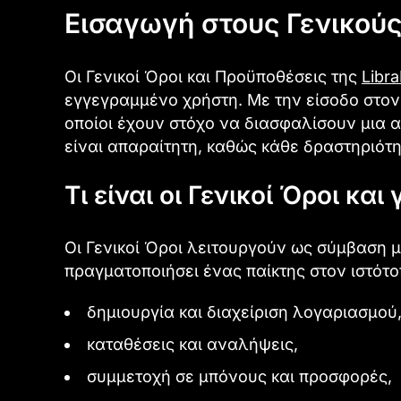
Τι είναι οι Γενικοί Όροι και γιατί είν
Εισαγωγή στους Γενικούς
Έκδοση, ημερομηνία ενημέρωσης κ
Συσχετιζόμενες πολιτικές: Προστασ
Οι Γενικοί Όροι και Προϋποθέσεις της
Libr
εγγεγραμμένο χρήστη. Με την είσοδο στον 
Κύρια Σημεία των Όρων και Προϋπ
οποίοι έχουν στόχο να διασφαλίσουν μια 
είναι απαραίτητη, καθώς κάθε δραστηριότη
Ηλικιακοί περιορισμοί και νομικές α
Δημιουργία και διαχείριση λογαριασ
Τι είναι οι Γενικοί Όροι και 
Ταυτοποίηση, KYC και διαδικασίες 
Οι Γενικοί Όροι λειτουργούν ως σύμβαση μ
Κανόνες για μπόνους, προσφορές κ
πραγματοποιήσει ένας παίκτης στον ιστότο
Όρια ευθύνης της εταιρείας και πε
δημιουργία και διαχείριση λογαριασμού
Ειδικές Ρυθμίσεις και Δικαιώματα 
καταθέσεις και αναλήψεις,
Κανόνες για στοιχήματα και τυχερά 
συμμετοχή σε μπόνους και προσφορές,
Διαδικασίες επίλυσης διαφορών και