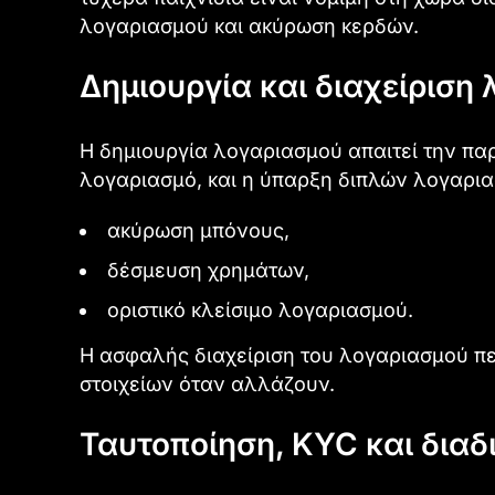
λογαριασμού και ακύρωση κερδών.
Δημιουργία και διαχείριση
Η δημιουργία λογαριασμού απαιτεί την πα
λογαριασμό, και η ύπαρξη διπλών λογαρια
ακύρωση μπόνους,
δέσμευση χρημάτων,
οριστικό κλείσιμο λογαριασμού.
Η ασφαλής διαχείριση του λογαριασμού πε
στοιχείων όταν αλλάζουν.
Ταυτοποίηση, KYC και δια