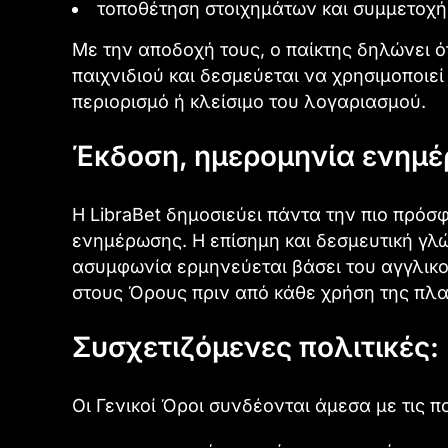
τοποθέτηση στοιχημάτων και συμμετοχή 
Πρόσθετοι γεωγραφικοί περιορισμοί 
Με την αποδοχή τους, ο παίκτης δηλώνει ό
Παραρτήματα: Πόντοι πιστότητας κα
παιχνιδιού και δεσμεύεται να χρησιμοποιε
περιορισμό ή κλείσιμο του λογαριασμού.
Έκδοση, ημερομηνία ενημ
Η LibraBet δημοσιεύει πάντα την πιο πρό
ενημέρωσης. Η επίσημη και δεσμευτική γλ
ασυμφωνία ερμηνεύεται βάσει του αγγλικού
στους Όρους πριν από κάθε χρήση της πλ
Συσχετιζόμενες πολιτικές:
Οι Γενικοί Όροι συνδέονται άμεσα με τις π