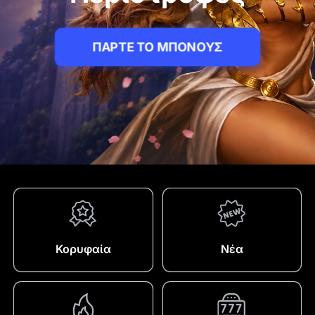
ΠΆΡΤΕ ΤΟ ΜΠΌΝΟΥΣ
Κορυφαία
Νέα