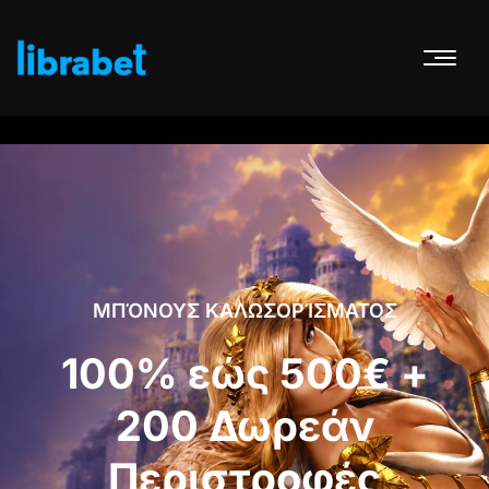
ΜΠΌΝΟΥΣ ΚΑΛΩΣΟΡΊΣΜΑΤΟΣ
100% εώς 500€ +
200 Δωρεάν
Περιστροφές