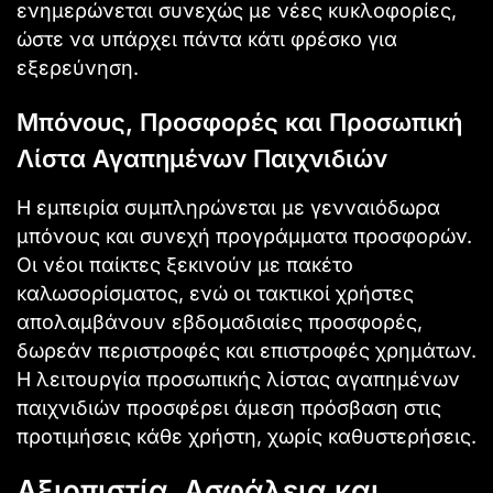
ενημερώνεται συνεχώς με νέες κυκλοφορίες,
ώστε να υπάρχει πάντα κάτι φρέσκο για
εξερεύνηση.
Μπόνους, Προσφορές και Προσωπική
Λίστα Αγαπημένων Παιχνιδιών
Η εμπειρία συμπληρώνεται με γενναιόδωρα
μπόνους και συνεχή προγράμματα προσφορών.
Οι νέοι παίκτες ξεκινούν με πακέτο
καλωσορίσματος, ενώ οι τακτικοί χρήστες
απολαμβάνουν εβδομαδιαίες προσφορές,
δωρεάν περιστροφές και επιστροφές χρημάτων.
Η λειτουργία προσωπικής λίστας αγαπημένων
παιχνιδιών προσφέρει άμεση πρόσβαση στις
προτιμήσεις κάθε χρήστη, χωρίς καθυστερήσεις.
Αξιοπιστία, Ασφάλεια και