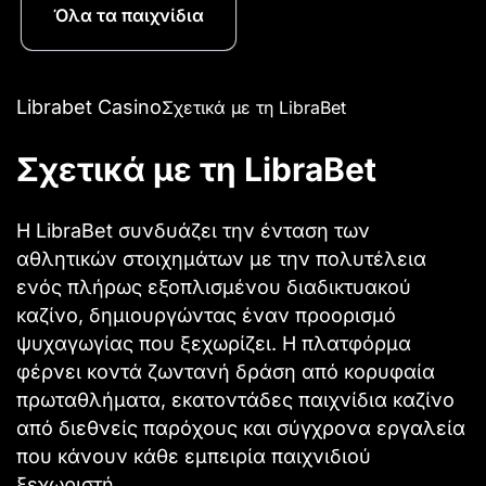
Όλα τα παιχνίδια
Librabet Casino
Σχετικά με τη LibraBet
Σχετικά με τη LibraBet
Η LibraBet συνδυάζει την ένταση των
αθλητικών στοιχημάτων με την πολυτέλεια
ενός πλήρως εξοπλισμένου διαδικτυακού
καζίνο, δημιουργώντας έναν προορισμό
ψυχαγωγίας που ξεχωρίζει. Η πλατφόρμα
φέρνει κοντά ζωντανή δράση από κορυφαία
πρωταθλήματα, εκατοντάδες παιχνίδια καζίνο
από διεθνείς παρόχους και σύγχρονα εργαλεία
που κάνουν κάθε εμπειρία παιχνιδιού
ξεχωριστή.