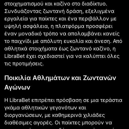
στοιχηματισμού και καζίνο στο διαδίκτυο.
Συνδυάζοντας ζωντανή δράση, εξελιγμένα
εργαλεία για παίκτες και ένα περιβάλλον με
υψηλή ασφάλεια, η πλατφόρμα προσφέρει
έναν μοναδικό τρόπο να απολαμβάνει κανείς
το παιχνίδι με απόλυτη ευκολία και άνεση. Από
αθλητικά στοιχήματα έως ζωντανό καζίνο, η
LibraBet έχει σχεδιαστεί για να καλύπτει όλες
τις προτιμήσεις.
Ποικιλία Αθλημάτων και Ζωντανών
Αγώνων
Η LibraBet επιτρέπει πρόσβαση σε μια τεράστια
γκάμα αθλητικών γεγονότων και
διοργανώσεων, με καθημερινά χιλιάδες
διαθέσιμες αγορές. Οι παίκτες μπορούν να